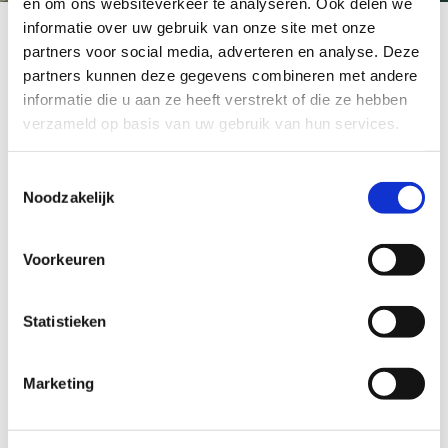
en om ons websiteverkeer te analyseren. Ook delen we
informatie over uw gebruik van onze site met onze
partners voor social media, adverteren en analyse. Deze
partners kunnen deze gegevens combineren met andere
Individuals
informatie die u aan ze heeft verstrekt of die ze hebben
verzameld op basis van uw gebruik van hun services.
Our immigration for individuals consists of the following
options:
Toestemmingsselectie
Residence permit for a search year
Noodzakelijk
DAFT (Dutch American Friendship Treaty)
EU registration
Voorkeuren
Verification against EU law
Permanent residence permit
Self employed permit
Statistieken
Working Holiday Programme
Marketing